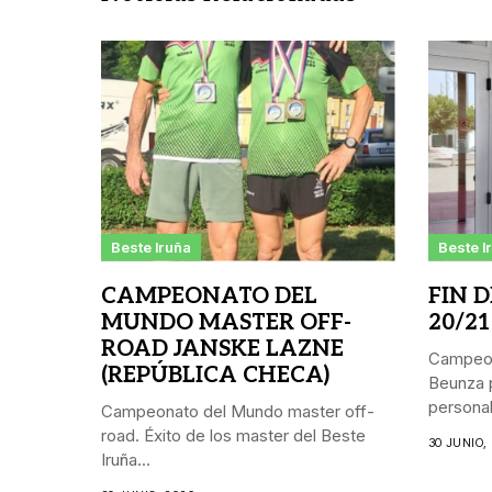
Beste Iruña
Beste I
CAMPEONATO DEL
FIN 
MUNDO MASTER OFF-
20/21
ROAD JANSKE LAZNE
Campeon
(REPÚBLICA CHECA)
Beunza p
personal.
Campeonato del Mundo master off-
road. Éxito de los master del Beste
30 JUNIO,
Iruña...