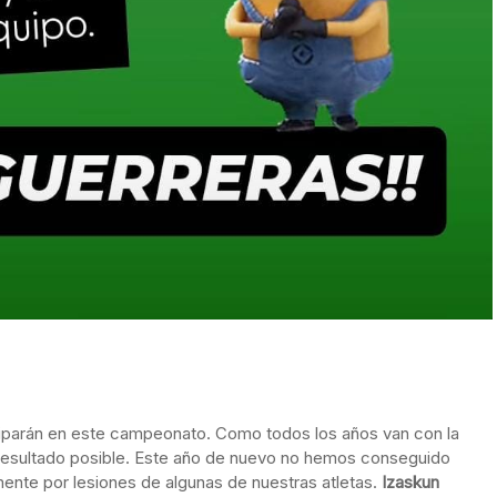
iciparán en este campeonato. Como todos los años van con la
r resultado posible. Este año de nuevo no hemos conseguido
mente por lesiones de algunas de nuestras atletas.
Izaskun