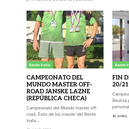
Beste Iruña
Beste I
CAMPEONATO DEL
FIN 
MUNDO MASTER OFF-
20/21
ROAD JANSKE LAZNE
Campeon
(REPÚBLICA CHECA)
Beunza p
personal.
Campeonato del Mundo master off-
road. Éxito de los master del Beste
30 JUNIO,
Iruña...