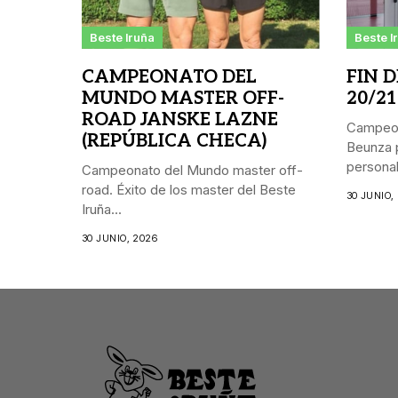
Beste Iruña
Beste I
CAMPEONATO DEL
FIN 
MUNDO MASTER OFF-
20/21
ROAD JANSKE LAZNE
Campeon
(REPÚBLICA CHECA)
Beunza p
personal.
Campeonato del Mundo master off-
road. Éxito de los master del Beste
30 JUNIO,
Iruña...
30 JUNIO, 2026