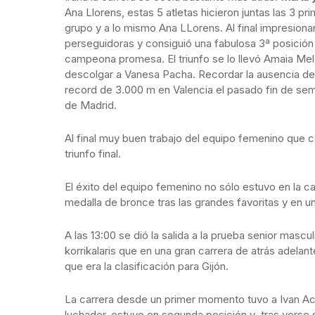
Ana Llorens, estas 5 atletas hicieron juntas las 3 p
grupo y a lo mismo Ana LLorens. Al final impresion
perseguidoras y consiguió una fabulosa 3ª posición
campeona promesa. El triunfo se lo llevó Amaia Mele
descolgar a Vanesa Pacha. Recordar la ausencia de
record de 3.000 m en Valencia el pasado fin de seman
de Madrid.
Al final muy buen trabajo del equipo femenino que 
triunfo final.
El éxito del equipo femenino no sólo estuvo en la ca
medalla de bronce tras las grandes favoritas y en u
A las 13:00 se dió la salida a la prueba senior masc
korrikalaris que en una gran carrera de atrás adelan
que era la clasificación para Gijón.
La carrera desde un primer momento tuvo a Ivan Ac
luchador, estuvo en segunda posición y tras verse 