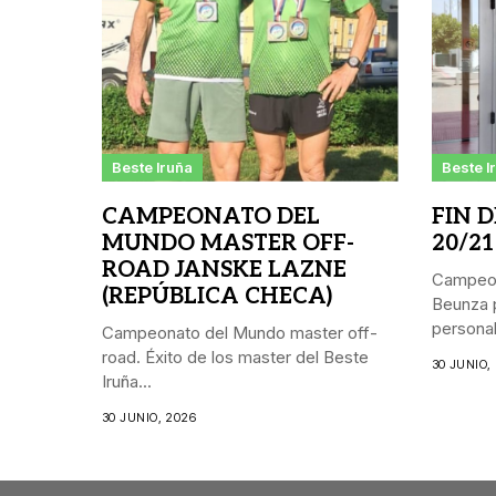
Beste Iruña
Beste I
CAMPEONATO DEL
FIN 
MUNDO MASTER OFF-
20/21
ROAD JANSKE LAZNE
Campeon
(REPÚBLICA CHECA)
Beunza p
personal.
Campeonato del Mundo master off-
road. Éxito de los master del Beste
30 JUNIO,
Iruña...
30 JUNIO, 2026