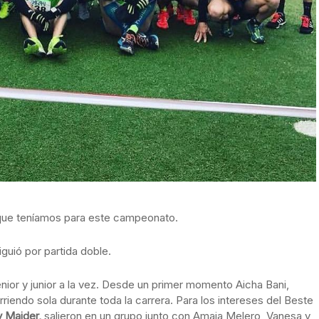
s que teníamos para este campeonato.
siguió por partida doble.
senior y junior a la vez. Desde un primer momento Aicha Bani,
rriendo sola durante toda la carrera. Para los intereses del Beste
y Maider,
salieron en un grupo junto con Amaia Melero, Vanesa y