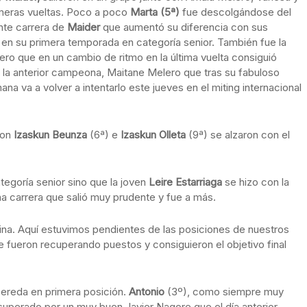
rimeras vueltas. Poco a poco
Marta (5ª)
fue descolgándose del
ante carrera de
Maider
que aumentó su diferencia con sus
 en su primera temporada en categoría senior. También fue la
ro que en un cambio de ritmo en la última vuelta consiguió
 la anterior campeona, Maitane Melero que tras su fabuloso
a va a volver a intentarlo este jueves en el miting internacional
con
Izaskun Beunza
(6ª) e
Izaskun Olleta
(9ª) se alzaron con el
tegoría senior sino que la joven
Leire Estarriaga
se hizo con la
na carrera que salió muy prudente y fue a más.
ulina. Aquí estuvimos pendientes de las posiciones de nuestros
te fueron recuperando puestos y consiguieron el objetivo final
ereda en primera posición.
Antonio
(3º), como siempre muy
superado por un muy buen Javier Nagore que el día anterior