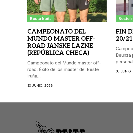
Beste Iruña
Beste I
CAMPEONATO DEL
FIN 
MUNDO MASTER OFF-
20/21
ROAD JANSKE LAZNE
Campeon
(REPÚBLICA CHECA)
Beunza p
personal.
Campeonato del Mundo master off-
road. Éxito de los master del Beste
30 JUNIO,
Iruña...
30 JUNIO, 2026