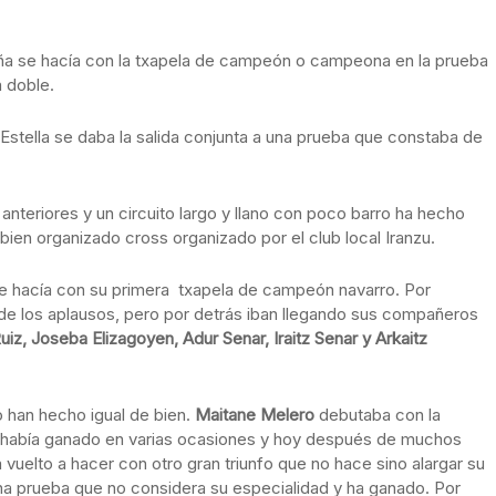
ruña se hacía con la txapela de campeón o campeona en la prueba
a doble.
 Estella se daba la salida conjunta a una prueba que constaba de
nteriores y un circuito largo y llano con poco barro ha hecho
bien organizado cross organizado por el club local Iranzu.
e hacía con su primera txapela de campeón navarro. Por
 de los aplausos, pero por detrás iban llegando sus compañeros
iz, Joseba Elizagoyen, Adur Senar, Iraitz Senar y Arkaitz
o han hecho igual de bien.
Maitane
Melero
debutaba con la
 había ganado en varias ocasiones y hoy después de muchos
a vuelto a hacer con otro gran triunfo que no hace sino alargar su
na prueba que no considera su especialidad y ha ganado. Por