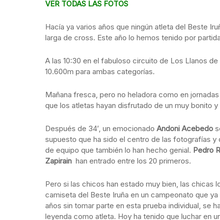
VER TODAS LAS FOTOS
Hacía ya varios años que ningún atleta del Beste I
larga de cross. Este año lo hemos tenido por partid
A las 10:30 en el fabuloso circuito de Los Llanos de
10.600m para ambas categorías.
Mañana fresca, pero no heladora como en jornadas a
que los atletas hayan disfrutado de un muy bonito y 
Después de 34′, un emocionado
Andoni Acebedo
s
supuesto que ha sido el centro de las fotografías y
de equipo que también lo han hecho genial.
Pedro Ru
Zapirain
han entrado entre los 20 primeros.
Pero si las chicos han estado muy bien, las chicas l
camiseta del Beste Iruña en un campeonato que ya
años sin tomar parte en esta prueba individual, se h
leyenda como atleta. Hoy ha tenido que luchar en u