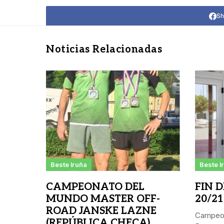
Sh
Noticias Relacionadas
Beste Iruña
Beste I
CAMPEONATO DEL
FIN 
MUNDO MASTER OFF-
20/21
ROAD JANSKE LAZNE
Campeon
(REPÚBLICA CHECA)