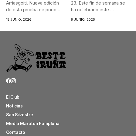
Arriasgoiti. Nueva edición
23. Este fin de semana se
de esta prueba de poco
ha celebrado este ...
más...
15 JUNIO, 2026
9 JUNIO, 2026
El Club
Noticias
San Silvestre
Media Maratón Pamplona
Contacto