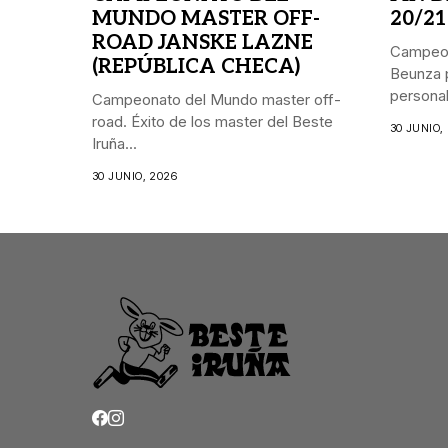
MUNDO MASTER OFF-
20/21
ROAD JANSKE LAZNE
Campeon
(REPÚBLICA CHECA)
Beunza p
personal.
Campeonato del Mundo master off-
road. Éxito de los master del Beste
30 JUNIO,
Iruña...
30 JUNIO, 2026