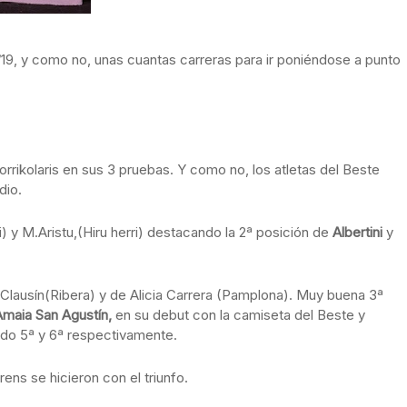
/19, y como no, unas cuantas carreras para ir poniéndose a punto
rrikolaris en sus 3 pruebas. Y como no, los atletas del Beste
dio.
 y M.Aristu,(Hiru herri) destacando la 2ª posición de
Albertini
y
is Clausín(Ribera) y de Alicia Carrera (Pamplona). Muy buena 3ª
Amaia San Agustín,
en su debut con la camiseta del Beste y
do 5ª y 6ª respectivamente.
ens se hicieron con el triunfo.