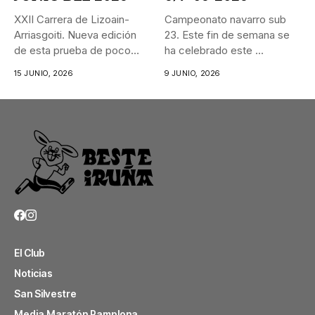
XXII Carrera de Lizoain-
Campeonato navarro sub
Arriasgoiti. Nueva edición
23. Este fin de semana se
de esta prueba de poco
ha celebrado este ...
más...
15 JUNIO, 2026
9 JUNIO, 2026
El Club
Noticias
San Silvestre
Media Maratón Pamplona