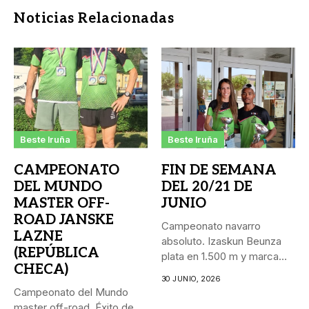
Noticias Relacionadas
Beste Iruña
Beste Iruña
CAMPEONATO
FIN DE SEMANA
DEL MUNDO
DEL 20/21 DE
MASTER OFF-
JUNIO
ROAD JANSKE
Campeonato navarro
LAZNE
absoluto. Izaskun Beunza
(REPÚBLICA
plata en 1.500 m y marca
CHECA)
personal...
30 JUNIO, 2026
Campeonato del Mundo
master off-road. Éxito de