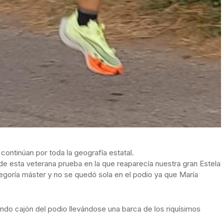
continúan por toda la geografía estatal.
 de esta veterana prueba en la que reaparecía nuestra gran Estela
goría máster y no se quedó sola en el podio ya que María
undo cajón del podio llevándose una barca de los riquísimos