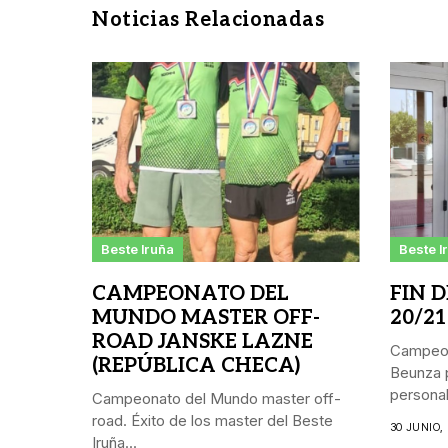
Noticias Relacionadas
Beste Iruña
Beste I
CAMPEONATO DEL
FIN 
MUNDO MASTER OFF-
20/21
ROAD JANSKE LAZNE
Campeon
(REPÚBLICA CHECA)
Beunza p
personal.
Campeonato del Mundo master off-
road. Éxito de los master del Beste
30 JUNIO,
Iruña...