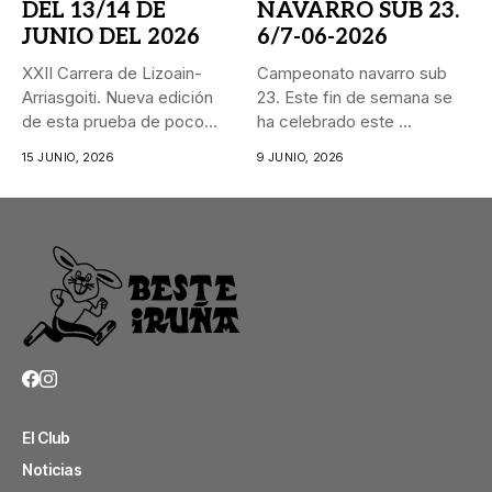
DEL 13/14 DE
NAVARRO SUB 23.
JUNIO DEL 2026
6/7-06-2026
XXII Carrera de Lizoain-
Campeonato navarro sub
Arriasgoiti. Nueva edición
23. Este fin de semana se
de esta prueba de poco
ha celebrado este ...
más...
15 JUNIO, 2026
9 JUNIO, 2026
El Club
Noticias