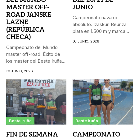
DEL MUNDO
DEL 20/21 DE
MASTER OFF-
JUNIO
ROAD JANSKE
Campeonato navarro
LAZNE
absoluto. Izaskun Beunza
(REPÚBLICA
plata en 1.500 m y marca
CHECA)
personal...
30 JUNIO, 2026
Campeonato del Mundo
master off-road. Éxito de
los master del Beste Iruña...
30 JUNIO, 2026
Beste Iruña
Beste Iruña
FIN DE SEMANA
CAMPEONATO