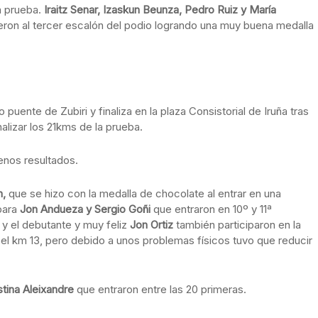
la prueba.
Iraitz Senar, Izaskun Beunza, Pedro Ruiz y María
eron al tercer escalón del podio logrando una muy buena medalla
 puente de Zubiri y finaliza en la plaza Consistorial de Iruña tras
alizar los 21kms de la prueba.
uenos resultados.
n,
que se hizo con la medalla de chocolate al entrar en una
para
Jon Andueza y Sergio Goñi
que entraron en 10º y 11ª
z
y el debutante y muy feliz
Jon Ortiz
también participaron en la
el km 13, pero debido a unos problemas físicos tuvo que reducir
stina Aleixandre
que entraron entre las 20 primeras.