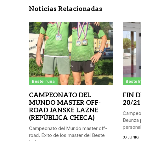
Noticias Relacionadas
Beste Iruña
Beste I
CAMPEONATO DEL
FIN 
MUNDO MASTER OFF-
20/21
ROAD JANSKE LAZNE
Campeon
(REPÚBLICA CHECA)
Beunza p
personal.
Campeonato del Mundo master off-
road. Éxito de los master del Beste
30 JUNIO,