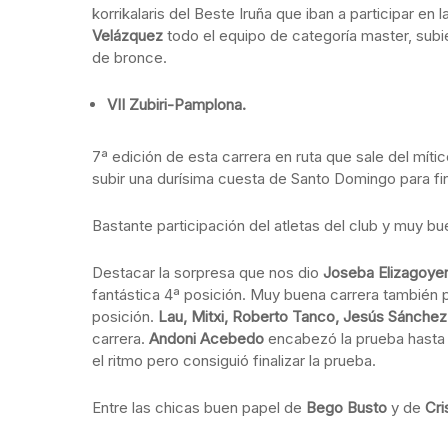
korrikalaris del Beste Iruña que iban a participar en 
Velázquez
todo el equipo de categoría master, subi
de bronce.
VII Zubiri-Pamplona.
7ª edición de esta carrera en ruta que sale del mítico
subir una durísima cuesta de Santo Domingo para fin
Bastante participación del atletas del club y muy b
Destacar la sorpresa que nos dio
Joseba Elizagoye
fantástica 4ª posición. Muy buena carrera también 
posición.
Lau, Mitxi, Roberto Tanco, Jesús Sánche
carrera.
Andoni Acebedo
encabezó la prueba hasta 
el ritmo pero consiguió finalizar la prueba.
Entre las chicas buen papel de
Bego Busto
y de
Cri