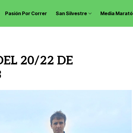
Pasión Por Correr
San Silvestre
Media Marató
EL 20/22 DE
3