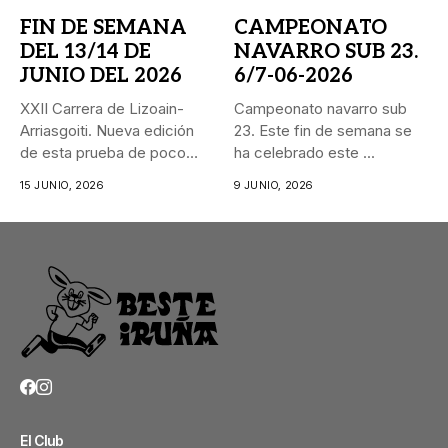
FIN DE SEMANA
CAMPEONATO
DEL 13/14 DE
NAVARRO SUB 23.
JUNIO DEL 2026
6/7-06-2026
XXII Carrera de Lizoain-
Campeonato navarro sub
Arriasgoiti. Nueva edición
23. Este fin de semana se
de esta prueba de poco
ha celebrado este ...
más...
15 JUNIO, 2026
9 JUNIO, 2026
El Club