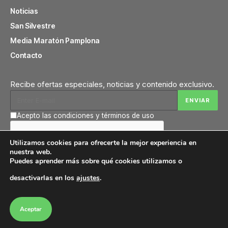
Noticias
San Silvestre
Media Maratón Pamplona
Contacto
Recibe ofertas especiales, noticias y contenido exclusivo.
Acepto las condiciones y términos de uso
Utilizamos cookies para ofrecerte la mejor experiencia en
nuestra web.
Puedes aprender más sobre qué cookies utilizamos o
desactivarlas en los
ajustes
.
© Copyright 2023 Beste Iruña. Página Oficial del
Beste Iruña
Aceptar
Aviso Legal
Políticas De Privacidad
Cookies