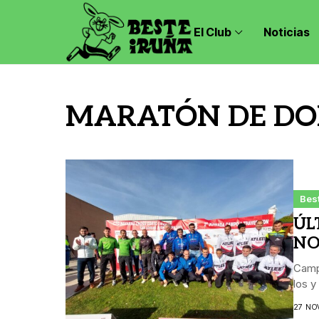
El Club
Noticias
MARATÓN DE DO
Best
ÚL
NO
Camp
los y
27 NO