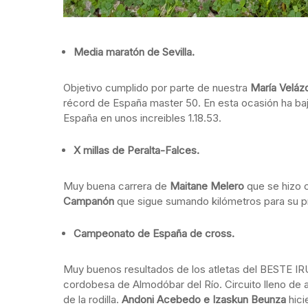
Media maratón de Sevilla.
Objetivo cumplido por parte de nuestra
María Velá
récord de España master 50. En esta ocasión ha baja
España en unos increibles 1.18.53.
X millas de Peralta-Falces.
Muy buena carrera de
Maitane Melero
que se hizo 
Campanón
que sigue sumando kilómetros para su p
Campeonato de España de cross.
Muy buenos resultados de los atletas del BESTE IR
cordobesa de Almodóbar del Río. Circuito lleno de 
de la rodilla.
Andoni Acebedo e Izaskun Beunza
hici