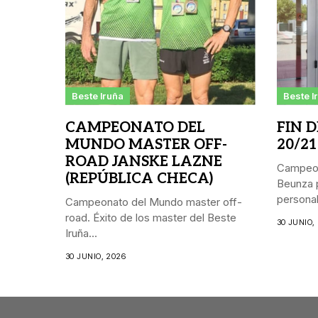
Beste Iruña
Beste I
CAMPEONATO DEL
FIN 
MUNDO MASTER OFF-
20/21
ROAD JANSKE LAZNE
Campeon
(REPÚBLICA CHECA)
Beunza p
personal.
Campeonato del Mundo master off-
road. Éxito de los master del Beste
30 JUNIO,
Iruña...
30 JUNIO, 2026