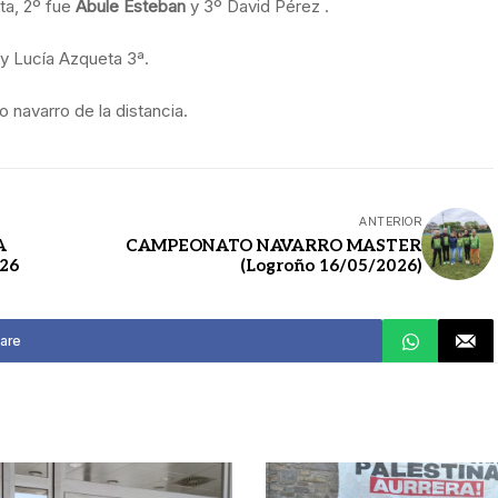
rta, 2º fue
Abule Esteban
y 3º David Pérez .
 y Lucía Azqueta 3ª.
 navarro de la distancia.
ANTERIOR
A
CAMPEONATO NAVARRO MASTER
026
(Logroño 16/05/2026)
are