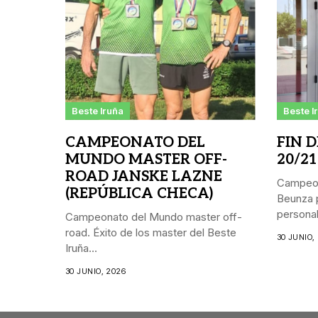
Beste Iruña
Beste I
CAMPEONATO DEL
FIN 
MUNDO MASTER OFF-
20/21
ROAD JANSKE LAZNE
Campeon
(REPÚBLICA CHECA)
Beunza p
personal.
Campeonato del Mundo master off-
road. Éxito de los master del Beste
30 JUNIO,
Iruña...
30 JUNIO, 2026