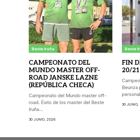
Beste Iruña
Beste I
CAMPEONATO DEL
FIN 
MUNDO MASTER OFF-
20/21
ROAD JANSKE LAZNE
Campeon
(REPÚBLICA CHECA)
Beunza p
personal.
Campeonato del Mundo master off-
road. Éxito de los master del Beste
30 JUNIO,
Iruña...
30 JUNIO, 2026