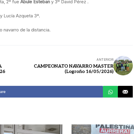
rta, 2º fue
Abule Esteban
y 3º David Pérez .
 y Lucía Azqueta 3ª.
 navarro de la distancia.
ANTERIOR
A
CAMPEONATO NAVARRO MASTER
026
(Logroño 16/05/2026)
are