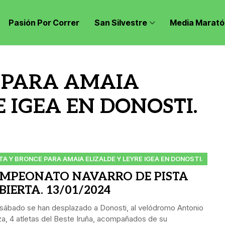
Pasión Por Correr
San Silvestre
Media Marató
 PARA AMAIA
E IGEA EN DONOSTI.
TA Y BRONCE PARA AMAIA ELIZALDE Y LEYRE IGEA EN DONOSTI.
MPEONATO NAVARRO DE PISTA
BIERTA. 13/01/2024
 sábado se han desplazado a Donosti, al velódromo Antonio
za, 4 atletas del Beste Iruña, acompañados de su