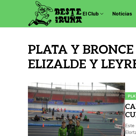
El Club
Noticias
PLATA Y BRONCE
ELIZALDE Y LEYR
PLA
CA
CU
Este
Elort