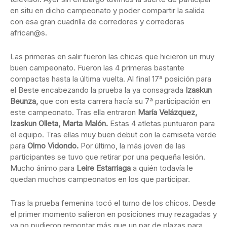
en situ en dicho campeonato y poder compartir la salida
con esa gran cuadrilla de corredores y corredoras
african@s.
Las primeras en salir fueron las chicas que hicieron un muy
buen campeonato. Fueron las 4 primeras bastante
compactas hasta la última vuelta. Al final 17ª posición para
el Beste encabezando la prueba la ya consagrada
Izaskun
Beunza,
que con esta carrera hacía su 7ª participación en
este campeonato. Tras ella entraron
María Velázquez,
Izaskun Olleta, Marta Malón.
Estas 4 atletas puntuaron para
el equipo. Tras ellas muy buen debut con la camiseta verde
para
Olmo Vidondo.
Por último, la más joven de las
participantes se tuvo que retirar por una pequeña lesión.
Mucho ánimo para
Leire Estarriaga
a quién todavía le
quedan muchos campeonatos en los que participar.
Tras la prueba femenina tocó el turno de los chicos. Desde
el primer momento salieron en posiciones muy rezagadas y
ya no pudieron remontar más que un par de plazas para