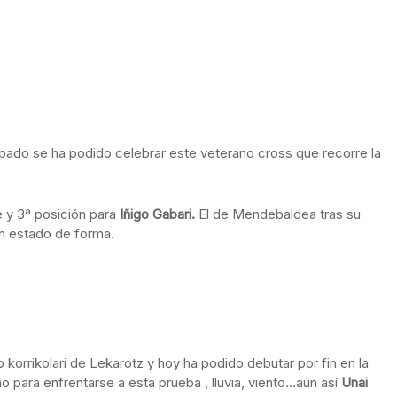
ábado se ha podido celebrar este veterano cross que recorre la
 y 3ª posición para
Iñigo Gabari.
El de Mendebaldea tras su
an estado de forma.
orrikolari de Lekarotz y hoy ha podido debutar por fin en la
o para enfrentarse a esta prueba , lluvia, viento…aún así
Unai